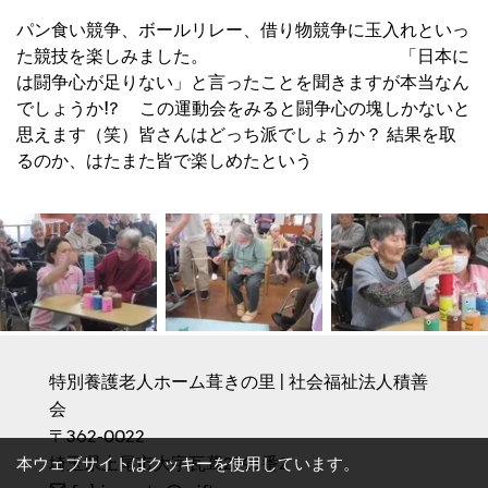
パン食い競争、ボールリレー、借り物競争に玉入れといっ
た競技を楽しみました。 「日本に
は闘争心が足りない」と言ったことを聞きますが本当なん
でしょうか!? この運動会をみると闘争心の塊しかないと
思えます（笑）皆さんはどっち派でしょうか？ 結果を取
るのか、はたまた皆で楽しめたという
特別養護老人ホーム葺きの里 | 社会福祉法人積善
会
〒362-0022　

埼玉県上尾市大字瓦葺2143番2
本ウェブサイトはクッキーを使用しています。