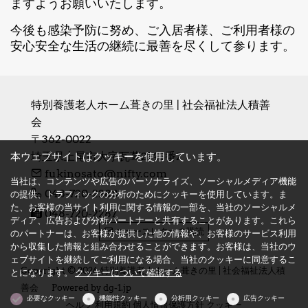
ますようお願いいたします。
今後も感染予防に努め、ご入居者様、ご利用者様の
安心安全な生活の継続に最善を尽くして参ります。
特別養護老人ホーム葺きの里 | 社会福祉法人積善
会
〒362-0022　

埼玉県上尾市大字瓦葺2143番2
本ウェブサイトはクッキーを使用しています。
fukinosato@nifty.com
当社は、コンテンツや広告のパーソナライズ、ソーシャルメディア機能
048-720-2288
の提供、トラフィックの分析のためにクッキーを使用しています。ま
た、お客様の当サイト利用に関する情報の一部を、当社のソーシャルメ
048-720-2287
ディア、広告および分析パートナーと共有することがあります。これら
ニュースレターの購読
のパートナーは、お客様が提供した他の情報や、お客様のサービス利用
から収集した情報と組み合わせることができます。お客様は、当社のウ
ェブサイトを継続してご利用になる場合、当社のクッキーに同意するこ
Copyright © 2026 特別養護老人ホーム葺きの里 | 社会福祉法人積
とになります。
クッキーについて確認する
善会
Powered by
dg-1.jp
必要なクッキー
機能性クッキー
分析用クッキー
広告クッキー
ヘルプ
利用規約
個人情報保護方針
クッキー