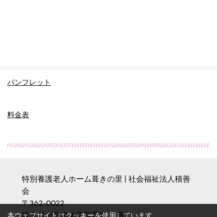
パンフレット
料金表
特別養護老人ホーム葺きの里 | 社会福祉法人積善
会
〒362-0022　

埼玉県上尾市大字瓦葺2143番2
本ウェブサイトはクッキーを使用しています。