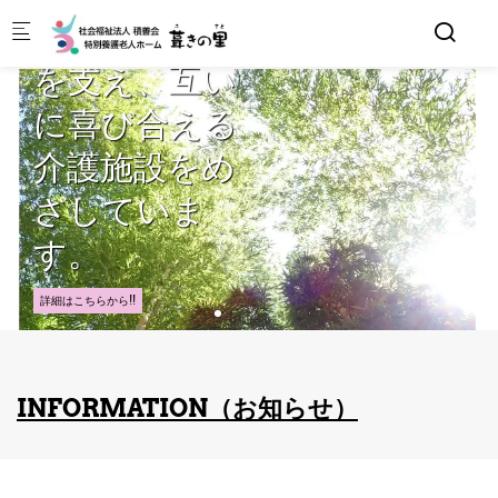
Skip to main content
わり、人が人
を支え、互い
に喜び合える
介護施設をめ
ざしていま
す。
詳細はこちらから!!
INFORMATION（お知らせ）