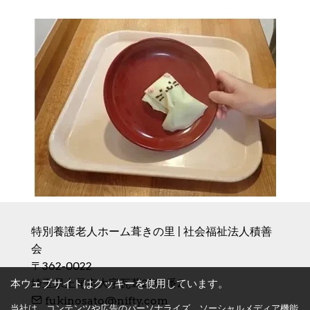
特別養護老人ホーム葺きの里 | 社会福祉法人積善
会
〒362-0022　

埼玉県上尾市大字瓦葺2143番2
本ウェブサイトはクッキーを使用しています。
fukinosato@nifty.com
当社は、コンテンツや広告のパーソナライズ、ソーシャルメディア機能