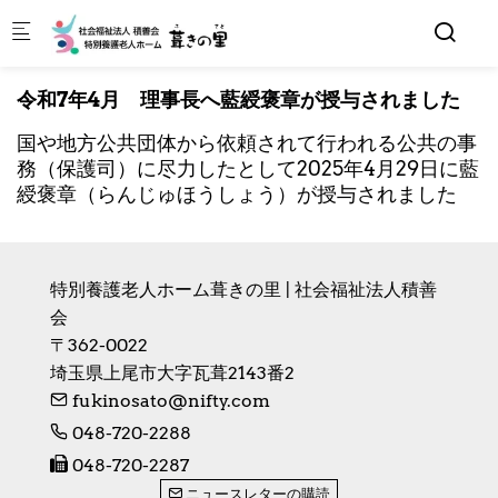
Skip to main content
令和7年4月 理事長へ藍綬褒章が授与されました
国や地方公共団体から依頼されて行われる公共の事
務（保護司）に尽力したとして2025年4月29日に藍
綬褒章（らんじゅほうしょう）が授与されました
特別養護老人ホーム葺きの里 | 社会福祉法人積善
会
〒362-0022　

埼玉県上尾市大字瓦葺2143番2
fukinosato@nifty.com
048-720-2288
048-720-2287
ニュースレターの購読