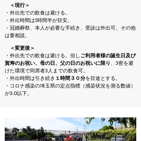
＜現行＞
・外出先での飲食は避ける。
・外出時間は1時間半が目安。
・冠婚葬祭、本人が必要な手続き、受診は外出可。その他
は要相談。
＜変更後＞
・外出先での飲食は避ける。但し
ご利用者様の誕生日及び
賀寿のお祝い、母の日、父の日のお祝いに限り
、3密を避
けた環境で同席者3人までの飲食可。
・外出時間は引き続き
１時間３０分
を目途とする。
・コロナ感染の埼玉県の定点指標（感染状況を測る数値）
が3.0以下。